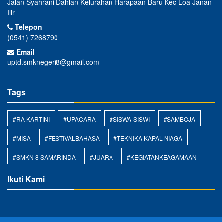
Jalan Syahrani Dahlan Kelurahan Harapaan Baru Kec Loa Janan
Ilir
Telepon
(0541) 7268790
Email
uptd.smknegeri8@gmail.com
Tags
#RA KARTINI
#UPACARA
#SISWA-SISWI
#SAMBOJA
#MISA
#FESTIVALBAHASA
#TEKNIKA KAPAL NIAGA
#SMKN 8 SAMARINDA
#JUARA
#KEGIATANKEAGAMAAN
Ikuti Kami