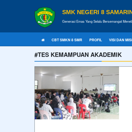
SMK NEGERI 8 SAMARI
Generasi Emas Yang Selalu Bersemangat Meneb
CBT SMKN 8 SMR
PROFIL
VISI DAN MIS
#TES KEMAMPUAN AKADEMIK