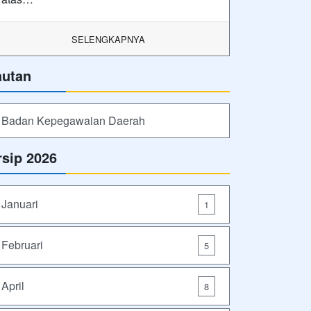
SELENGKAPNYA
autan
Badan Kepegawaian Daerah
rsip 2026
Januari
1
Februari
5
April
8