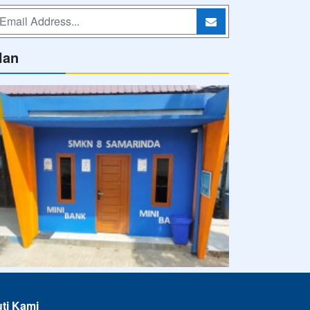
lan
uti Kami