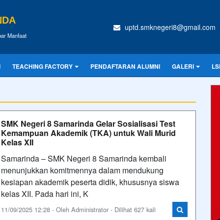
NDA
uptd.smknegeri8@gmail.com
ar Manfaat
I
TEACHING FACTORY
PENDAFTARAN ALUMNI
GALERI
LS
SMK Negeri 8 Samarinda Gelar Sosialisasi Test
Kemampuan Akademik (TKA) untuk Wali Murid
Kelas XII
Samarinda – SMK Negeri 8 Samarinda kembali
menunjukkan komitmennya dalam mendukung
kesiapan akademik peserta didik, khususnya siswa
kelas XII. Pada hari ini, K
11/09/2025 12:28 - Oleh Administrator - Dilihat 627 kali