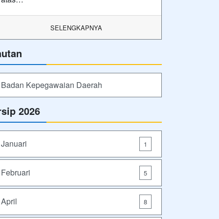
SELENGKAPNYA
autan
Badan Kepegawaian Daerah
rsip 2026
Januari
1
Februari
5
April
8