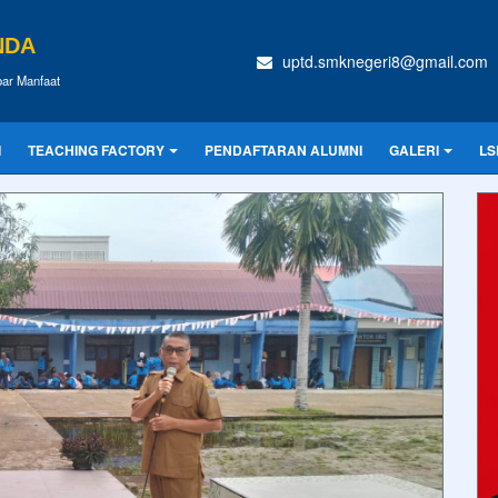
NDA
uptd.smknegeri8@gmail.com
ar Manfaat
I
TEACHING FACTORY
PENDAFTARAN ALUMNI
GALERI
LS