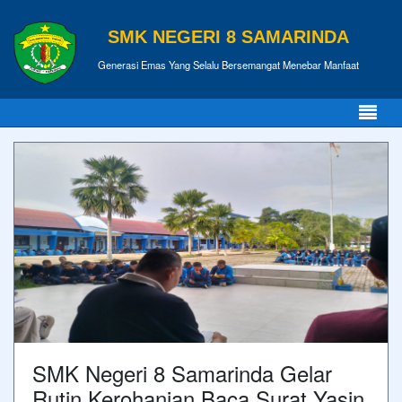
SMK NEGERI 8 SAMARINDA
Generasi Emas Yang Selalu Bersemangat Menebar Manfaat
SMK Negeri 8 Samarinda Gelar
Rutin Kerohanian Baca Surat Yasin