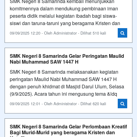
SMK Negeri 8 Samarinda kembali menunjukkan
komitmennya dalam mendukung pembinaan iman
peserta didik melalui kegiatan ibadah bagi siswa-
siswi dan taruna-taruni yang beragama Kristen dan
09/09/2025 12:20 - Oleh Administrator - Dilihat 510 kali
SMK Negeri 8 Samarinda Gelar Peringatan Maulid
Nabi Muhammad SAW 1447 H
SMK Negeri 8 Samarinda melaksanakan kegiatan
peringatan Maulid Nabi Muhammad SAW 1447 H
dengan penuh khidmat di Masjid Darul Ulum, Selasa
(9/9/2025). Acara tahun ini mengusung tema &ldq
09/09/2025 12:01 - Oleh Administrator - Dilihat 620 kali
SMK Negeri 8 Samarinda Gelar Perlombaan Kreatif
Bagi Murid-Murid yang beragama Kristen dan