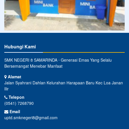
Hubungi Kami
SMK NEGERI 8 SAMARINDA ⋅ Generasi Emas Yang Selalu
Bersemangat Menebar Manfaat
Alamat
Jalan Syahrani Dahlan Kelurahan Harapaan Baru Kec Loa Janan
Ilir
Telepon
(0541) 7268790
Email
uptd.smknegeri8@gmail.com