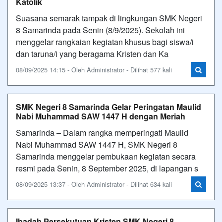
Katolik
Suasana semarak tampak di lingkungan SMK Negeri
8 Samarinda pada Senin (8/9/2025). Sekolah ini
menggelar rangkaian kegiatan khusus bagi siswa/i
dan taruna/i yang beragama Kristen dan Ka
08/09/2025 14:15 - Oleh Administrator - Dilihat 577 kali
SMK Negeri 8 Samarinda Gelar Peringatan Maulid
Nabi Muhammad SAW 1447 H dengan Meriah
Samarinda – Dalam rangka memperingati Maulid
Nabi Muhammad SAW 1447 H, SMK Negeri 8
Samarinda menggelar pembukaan kegiatan secara
resmi pada Senin, 8 September 2025, di lapangan s
08/09/2025 13:37 - Oleh Administrator - Dilihat 634 kali
Ibadah Persekutuan Kristen SMK Negeri 8