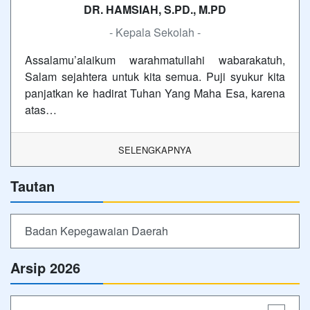
DR. HAMSIAH, S.PD., M.PD
- Kepala Sekolah -
Assalamu’alaikum warahmatullahi wabarakatuh,
Salam sejahtera untuk kita semua. Puji syukur kita
panjatkan ke hadirat Tuhan Yang Maha Esa, karena
atas…
SELENGKAPNYA
Tautan
Badan Kepegawaian Daerah
Arsip 2026