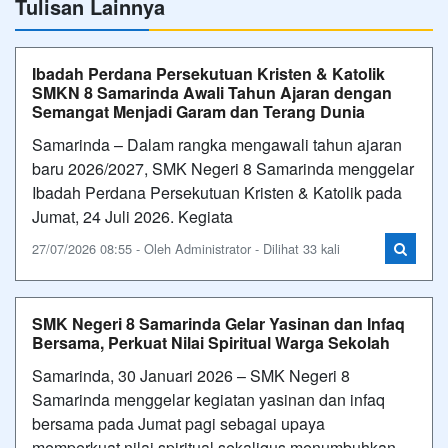
Tulisan Lainnya
Ibadah Perdana Persekutuan Kristen & Katolik
SMKN 8 Samarinda Awali Tahun Ajaran dengan
Semangat Menjadi Garam dan Terang Dunia
Samarinda – Dalam rangka mengawali tahun ajaran
baru 2026/2027, SMK Negeri 8 Samarinda menggelar
Ibadah Perdana Persekutuan Kristen & Katolik pada
Jumat, 24 Juli 2026. Kegiata
27/07/2026 08:55 - Oleh Administrator - Dilihat 33 kali
SMK Negeri 8 Samarinda Gelar Yasinan dan Infaq
Bersama, Perkuat Nilai Spiritual Warga Sekolah
Samarinda, 30 Januari 2026 – SMK Negeri 8
Samarinda menggelar kegiatan yasinan dan infaq
bersama pada Jumat pagi sebagai upaya
memperkuat nilai spiritual sekaligus menumbuhkan