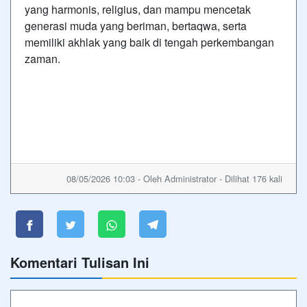
yang harmonis, religius, dan mampu mencetak
generasi muda yang beriman, bertaqwa, serta
memiliki akhlak yang baik di tengah perkembangan
zaman.
08/05/2026 10:03 - Oleh Administrator - Dilihat 176 kali
Komentari Tulisan Ini