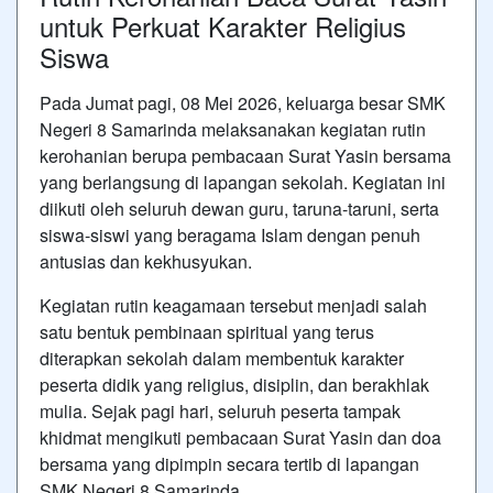
untuk Perkuat Karakter Religius
Siswa
Pada Jumat pagi, 08 Mei 2026, keluarga besar
SMK
Negeri 8 Samarinda
melaksanakan kegiatan rutin
kerohanian berupa pembacaan Surat Yasin bersama
yang berlangsung di lapangan sekolah. Kegiatan ini
diikuti oleh seluruh dewan guru, taruna-taruni, serta
siswa-siswi yang beragama Islam dengan penuh
antusias dan kekhusyukan.
Kegiatan rutin keagamaan tersebut menjadi salah
satu bentuk pembinaan spiritual yang terus
diterapkan sekolah dalam membentuk karakter
peserta didik yang religius, disiplin, dan berakhlak
mulia. Sejak pagi hari, seluruh peserta tampak
khidmat mengikuti pembacaan Surat Yasin dan doa
bersama yang dipimpin secara tertib di lapangan
SMK Negeri 8 Samarinda
.