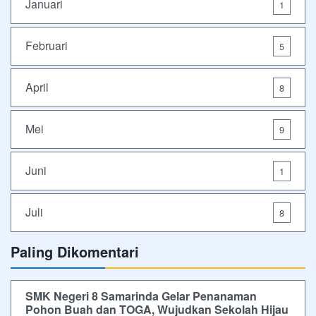
Januari
1
Februari
5
April
8
Mei
9
Juni
1
Juli
8
Paling Dikomentari
SMK Negeri 8 Samarinda Gelar Penanaman
Pohon Buah dan TOGA, Wujudkan Sekolah Hijau