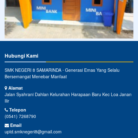
Hubungi Kami
SMK NEGERI 8 SAMARINDA ⋅ Generasi Emas Yang Selalu
Bersemangat Menebar Manfaat
Alamat
Jalan Syahrani Dahlan Kelurahan Harapaan Baru Kec Loa Janan
Ilir
Telepon
(0541) 7268790
Email
uptd.smknegeri8@gmail.com