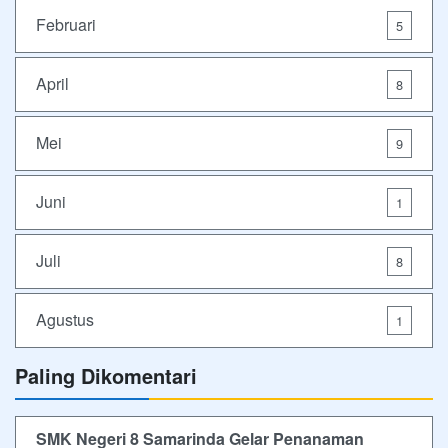
Februari
5
April
8
Mei
9
Juni
1
Juli
8
Agustus
1
Paling Dikomentari
SMK Negeri 8 Samarinda Gelar Penanaman