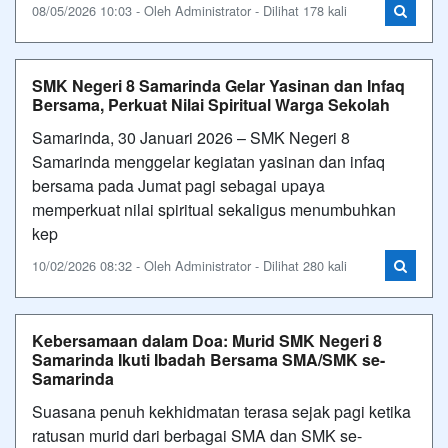
08/05/2026 10:03 - Oleh Administrator - Dilihat 178 kali
SMK Negeri 8 Samarinda Gelar Yasinan dan Infaq
Bersama, Perkuat Nilai Spiritual Warga Sekolah
Samarinda, 30 Januari 2026 – SMK Negeri 8
Samarinda menggelar kegiatan yasinan dan infaq
bersama pada Jumat pagi sebagai upaya
memperkuat nilai spiritual sekaligus menumbuhkan
kep
10/02/2026 08:32 - Oleh Administrator - Dilihat 280 kali
Kebersamaan dalam Doa: Murid SMK Negeri 8
Samarinda Ikuti Ibadah Bersama SMA/SMK se-
Samarinda
Suasana penuh kekhidmatan terasa sejak pagi ketika
ratusan murid dari berbagai SMA dan SMK se-