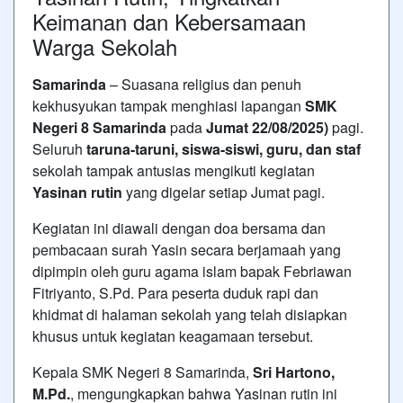
Keimanan dan Kebersamaan
Warga Sekolah
Samarinda
– Suasana religius dan penuh
kekhusyukan tampak menghiasi lapangan
SMK
Negeri 8 Samarinda
pada
Jumat 22/08/2025)
pagi.
Seluruh
taruna-taruni, siswa-siswi, guru, dan staf
sekolah tampak antusias mengikuti kegiatan
Yasinan rutin
yang digelar setiap Jumat pagi.
Kegiatan ini diawali dengan doa bersama dan
pembacaan surah Yasin secara berjamaah yang
dipimpin oleh guru agama islam bapak Febriawan
Fitriyanto, S.Pd. Para peserta duduk rapi dan
khidmat di halaman sekolah yang telah disiapkan
khusus untuk kegiatan keagamaan tersebut.
Kepala SMK Negeri 8 Samarinda,
Sri Hartono,
M.Pd.
, mengungkapkan bahwa Yasinan rutin ini