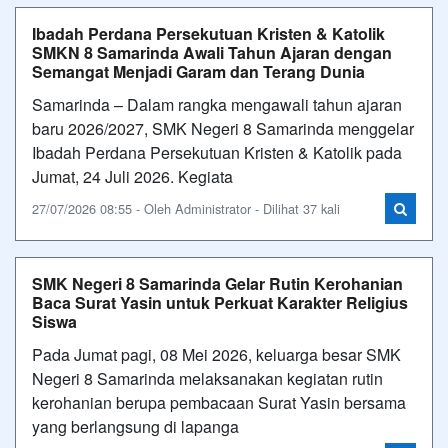
Ibadah Perdana Persekutuan Kristen & Katolik
SMKN 8 Samarinda Awali Tahun Ajaran dengan
Semangat Menjadi Garam dan Terang Dunia
Samarinda – Dalam rangka mengawali tahun ajaran
baru 2026/2027, SMK Negeri 8 Samarinda menggelar
Ibadah Perdana Persekutuan Kristen & Katolik pada
Jumat, 24 Juli 2026. Kegiata
27/07/2026 08:55 - Oleh Administrator - Dilihat 37 kali
SMK Negeri 8 Samarinda Gelar Rutin Kerohanian
Baca Surat Yasin untuk Perkuat Karakter Religius
Siswa
Pada Jumat pagi, 08 Mei 2026, keluarga besar SMK
Negeri 8 Samarinda melaksanakan kegiatan rutin
kerohanian berupa pembacaan Surat Yasin bersama
yang berlangsung di lapanga