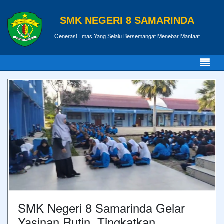
SMK NEGERI 8 SAMARINDA
Generasi Emas Yang Selalu Bersemangat Menebar Manfaat
SMK Negeri 8 Samarinda Gelar
Yasinan Rutin, Tingkatkan